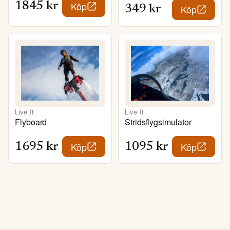
Köp
1845
kr
Köp
349
kr
Live It
Live It
Flyboard
Stridsflygsimulator
Köp
Köp
1695
kr
1095
kr