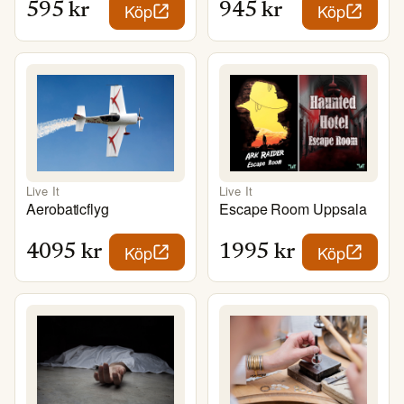
Köp
Köp
595
kr
945
kr
Live It
Live It
Aerobaticflyg
Escape Room Uppsala
Köp
Köp
4095
kr
1995
kr