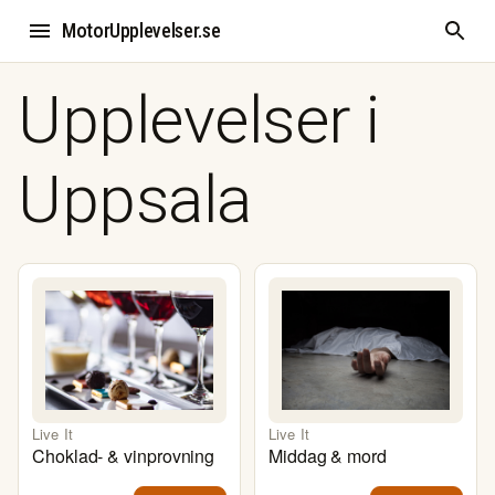
MotorUpplevelser.se
Upplevelser i
Uppsala
Live It
Live It
Choklad- & vinprovning
Middag & mord