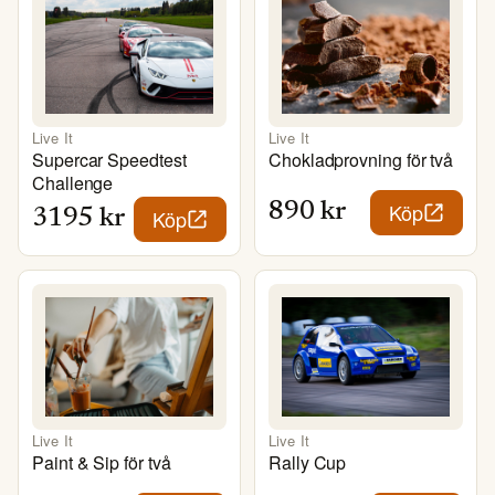
Live It
Live It
Supercar Speedtest
Chokladprovning för två
Challenge
Köp
890
kr
Köp
3195
kr
Live It
Live It
Paint & Sip för två
Rally Cup