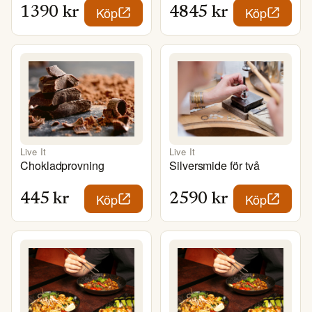
Köp
Köp
1390
kr
4845
kr
Live It
Live It
Chokladprovning
Silversmide för två
Köp
Köp
445
kr
2590
kr