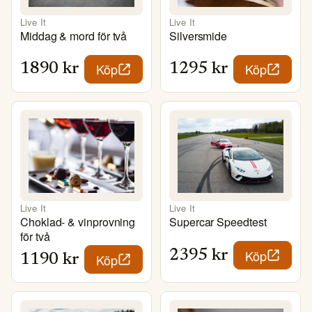
Live It
Live It
Middag & mord för två
Silversmide
Köp
Köp
1890
kr
1295
kr
Live It
Live It
Choklad- & vinprovning
Supercar Speedtest
för två
Köp
2395
kr
Köp
1190
kr