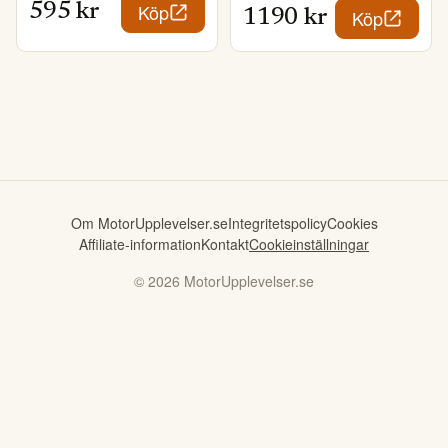
Köp
595
kr
Köp
1190
kr
Om MotorUpplevelser.se
Integritetspolicy
Cookies
Affiliate-information
Kontakt
Cookieinställningar
©
2026
MotorUpplevelser.se