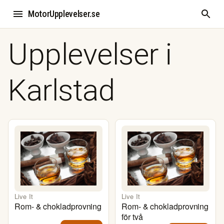
MotorUpplevelser.se
Upplevelser i
Karlstad
Live It
Live It
Rom- & chokladprovning
Rom- & chokladprovning
för två