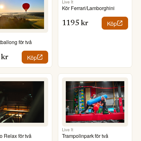
Live It
Kör Ferrari/Lamborghini
Köp
1195
kr
tballong för två
Köp
kr
Live It
o Relax för två
Trampolinpark för två