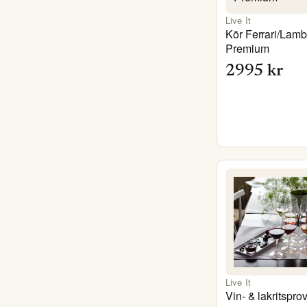
Live It
Kör Ferrari/Lamb
Premium
2995
kr
Live It
Vin- & lakritspro