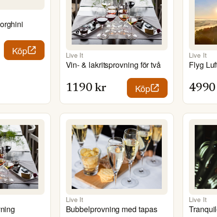
orghini
Köp
Live It
Live It
Vin- & lakritsprovning för två
Flyg Luf
Köp
1190
kr
4990
Live It
Live It
vning
Bubbelprovning med tapas
Tranquil