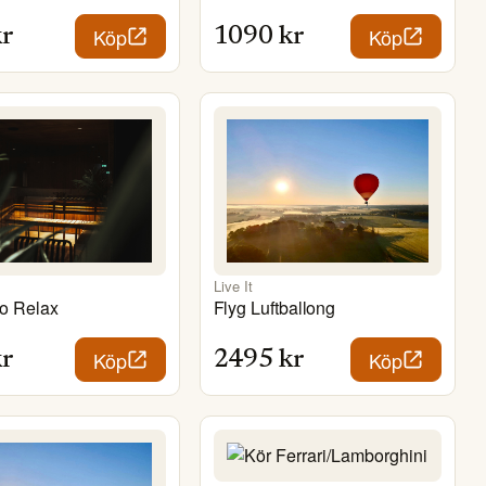
Köp
Köp
r
1090
kr
Live It
lo Relax
Flyg Luftballong
Köp
Köp
r
2495
kr