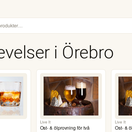
velser i
Örebro
Live It
Live It
Ost- & ölprovning för två
Ost- & ö