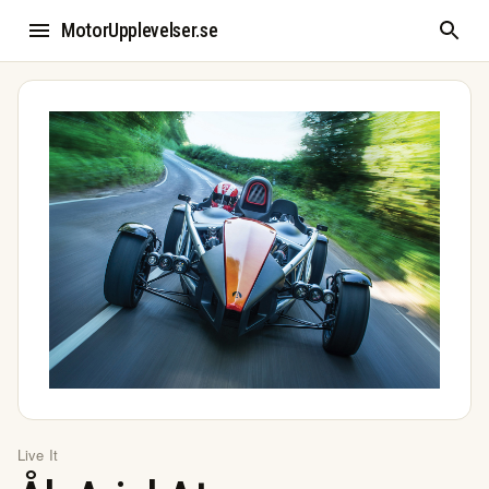
MotorUpplevelser.se
Live It